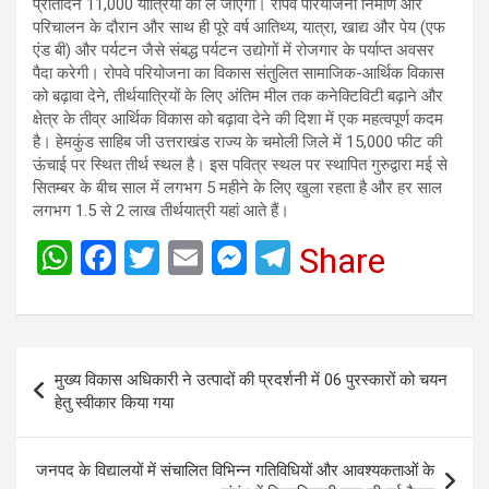
प्रतिदिन 11,000 यात्रियों को ले जाएगा। रोपवे परियोजना निर्माण और
परिचालन के दौरान और साथ ही पूरे वर्ष आतिथ्य, यात्रा, खाद्य और पेय (एफ
एंड बी) और पर्यटन जैसे संबद्ध पर्यटन उद्योगों में रोजगार के पर्याप्त अवसर
पैदा करेगी। रोपवे परियोजना का विकास संतुलित सामाजिक-आर्थिक विकास
को बढ़ावा देने, तीर्थयात्रियों के लिए अंतिम मील तक कनेक्टिविटी बढ़ाने और
क्षेत्र के तीव्र आर्थिक विकास को बढ़ावा देने की दिशा में एक महत्वपूर्ण कदम
है। हेमकुंड साहिब जी उत्तराखंड राज्य के चमोली जिले में 15,000 फीट की
ऊंचाई पर स्थित तीर्थ स्थल है। इस पवित्र स्थल पर स्थापित गुरुद्वारा मई से
सितम्बर के बीच साल में लगभग 5 महीने के लिए खुला रहता है और हर साल
लगभग 1.5 से 2 लाख तीर्थयात्री यहां आते हैं।
W
F
T
E
M
T
Share
h
a
wi
m
es
el
at
ce
tt
ail
se
e
s
b
er
n
gr
Post
मुख्य विकास अधिकारी ने उत्पादों की प्रदर्शनी में 06 पुरस्कारों को चयन
A
o
g
a
navigation
हेतु स्वीकार किया गया
p
o
er
m
p
k
जनपद के विद्यालयों में संचालित विभिन्न गतिविधियों और आवश्यकताओं के