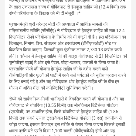
*केन्द्रीय कैबिनेट ने राष्ट्रीय रोपवे विकास कार्यक्रम – पर्वतमाला परियोजना
के तहत उत्तराखंड राज्य में गोविंदघाट से हेमकुंड साहिब जी (12.4 किमी) तक
रोपवे परियोजना के विकास को भी दी मंजूरी ।*
प्रधानमंत्री श्री नरेन्द्र मोदी की अध्यक्षता में आर्थिक मामलों की
मंत्रिमंडलीय समिति (सीसीईए) ने गोविंदघाट से हेमकुंड साहिब जी तक 12.4
किलोमीटर रोपवे परियोजना के निर्माण को भी मंजूरी दी है। इस परियोजना का
डिजाइन, निर्माण, वित्त, संचालन और हस्तांतरण (डीबीएफओटी) मोड पर
विकसित किया जाएगा, जिसकी कुल पूंजीगत लागत 2,730.13 करोड़ रुपये
होगी। वर्तमान में हेमकुंड साहिब जी की यात्रा गोविंदघाट से 21 किलोमीटर की
चुनौतीपूर्ण चढ़ाई है और इसे पैदल, घोड़ा-खच्चर, पालकी से किया जाता है।
प्रस्तावित रोपवे की योजना हेमकुंड साहिब जी के दर्शन करने वाले
तीर्थयात्रियों और फूलों की घाटी में आने वाले पर्यटकों को सुविधा प्रदान करने
के लिए बनाई गई है और यह गोविंदघाट और हेमकुंड साहिब जी के बीच हर
मौसम में अंतिम मील की कनेक्टिविटी सुनिश्चित करेगी।
रोपवे को सार्वजनिक-निजी भागीदारी में विकसित करने की योजना है और यह
गोविंदघाट से घांघरिया (10.55 किमी) तक मोनोकेबल डिटैचेबल गोंडोला
(एमडीजी) पर आधारित होगा, जिसे घांघरिया से हेमकुंड साहिब जी (1.85
किमी) तक सबसे उन्नत ट्राइकेबल डिटैचेबल गोंडोला (3 एस) तकनीक से
जोड़ा जाएगा, इसका डिजाइन इस तरीके से तैयार किया जाएगा जिससे इसकी
क्षमता प्रति घंटे प्रति दिशा 1,100 यात्री (पीपीएचपीडी) होगी और यह