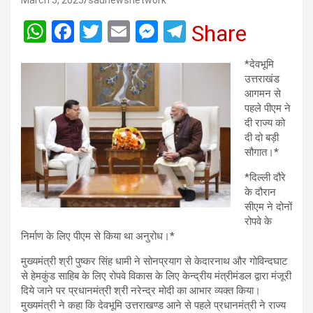
March 5, 2025
saunewsnetwork
W
F
T
E
M
T
Share
h
a
wi
m
es
el
*देवभूमि
at
ce
tt
ail
se
e
उत्तराखंड
s
b
er
n
gr
आगमन से
पहले पीएम ने
A
o
g
a
दी राज्य को
p
o
er
m
दी दो बड़ी
सौगात।*
p
k
*दिल्ली दौरे
के दौरान
सीएम ने दोनों
रोपवे के
निर्माण के लिए पीएम से किया था अनुरोध।*
मुख्यमंत्री श्री पुष्कर सिंह धामी ने सोनप्रयाग से केदारनाथ और गोविन्दघाट
से हेमकुंड साहिब के लिए रोपवे विकास के लिए केन्द्रीय मंत्रीमंडल द्वारा मंजूरी
दिये जाने पर प्रधानमंत्री श्री नरेन्द्र मोदी का आभार व्यक्त किया।
मुख्यमंत्री ने कहा कि देवभूमि उत्तराखण्ड आने से पहले प्रधानमंत्री ने राज्य