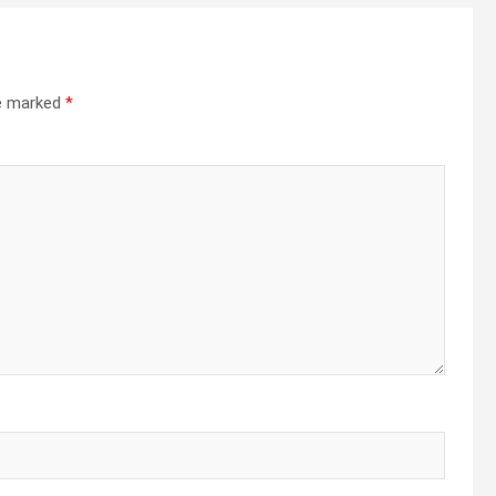
re marked
*