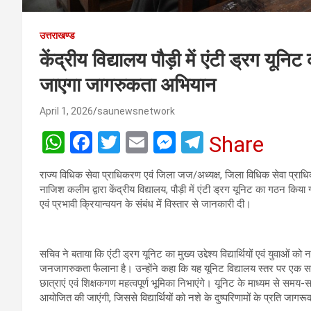
उत्तराखण्ड
केंद्रीय विद्यालय पौड़ी में एंटी ड्रग यू
जाएगा जागरुकता अभियान
April 1, 2026
saunewsnetwork
W
F
T
E
M
T
Share
h
a
wi
m
es
el
राज्य विधिक सेवा प्राधिकरण एवं जिला जज/अध्यक्ष, जिला विधिक सेवा प्र
at
ce
tt
ail
se
e
नाजिश कलीम द्वारा केंद्रीय विद्यालय, पौड़ी में एंटी ड्रग यूनिट का गठन किया 
s
b
er
n
gr
एवं प्रभावी क्रियान्वयन के संबंध में विस्तार से जानकारी दी।
A
o
g
a
p
o
er
m
सचिव ने बताया कि एंटी ड्रग यूनिट का मुख्य उद्देश्य विद्यार्थियों एवं युवाओं क
जनजागरुकता फैलाना है। उन्होंने कहा कि यह यूनिट विद्यालय स्तर पर एक सक्
p
k
छात्राएं एवं शिक्षकगण महत्वपूर्ण भूमिका निभाएंगे। यूनिट के माध्यम से समय-सम
आयोजित की जाएंगी, जिससे विद्यार्थियों को नशे के दुष्परिणामों के प्रति जा