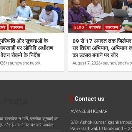
राखंड
उत्तराखण्ड
BLOG
उत्तराखंड
उत्तराखण्ड
नुपस्थिति और सूचनाओं के
09 से 17 अगस्त तक जिलेभर म
लापरवाही पर लोनिवि अधीक्षण
घर तिरंगा अभियान, अभियान
वेतन रोकने के निर्देश
का उत्सव बनाने पर जोर
026
saunewsnetwork
August 7, 2026
saunewsnetwo
t Posts
Contact us
AVANEESH KUMAR
स्तावेज न मांगें, प्रत्येक सुनवाई का
S/O: Ashok Kumar, kashirampur,
एप और ईआरओ नेट पर करें अपडेट
Pauri Garhwal, Uttarakhand – 2