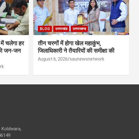
BLOG
उत्तराखंड
उत्तराखण्ड
ें चलेगा हर
तीन चरणों में होगा खेल महाकुंभ,
 को जन-जन
जिलाधिकारी ने तैयारियों की समीक्षा की
August 6, 2026
saunewsnetwork
rk
 Koldwara,
46149