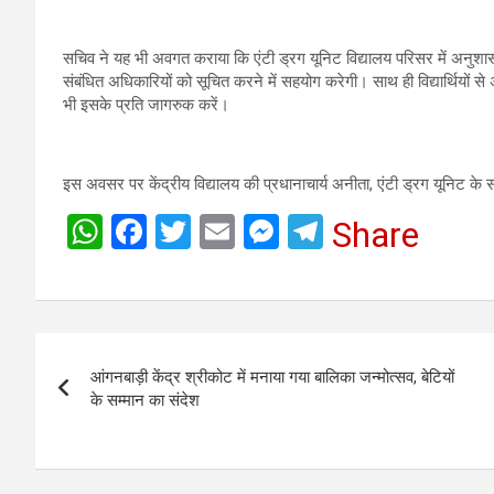
सचिव ने यह भी अवगत कराया कि एंटी ड्रग यूनिट विद्यालय परिसर में अनुशा
संबंधित अधिकारियों को सूचित करने में सहयोग करेगी। साथ ही विद्यार्थियों से 
भी इसके प्रति जागरुक करें।
इस अवसर पर केंद्रीय विद्यालय की प्रधानाचार्य अनीता, एंटी ड्रग यूनिट के 
W
F
T
E
M
T
Share
h
a
wi
m
es
el
at
ce
tt
ail
se
e
s
b
er
n
gr
Post
A
o
g
a
आंगनबाड़ी केंद्र श्रीकोट में मनाया गया बालिका जन्मोत्सव, बेटियों
navigation
p
o
er
m
के सम्मान का संदेश
p
k