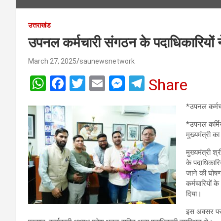
उत्तराखंड
उपनल कर्मचारी संगठन के पदाधिकारियों ने 
March 27, 2025
saunewsnetwork
W
F
T
E
M
T
Share
h
a
wi
m
es
el
*उपनल कर्मचार
at
ce
tt
ail
se
e
*उपनल कर्मिय
s
b
er
n
gr
मुख्यमंत्री 
A
o
g
a
मुख्यमंत्री श
p
o
er
m
के पदाधिकारि
p
k
जाने की घोषण
कर्मचारियों क
दिया।
इस अवसर पर उ