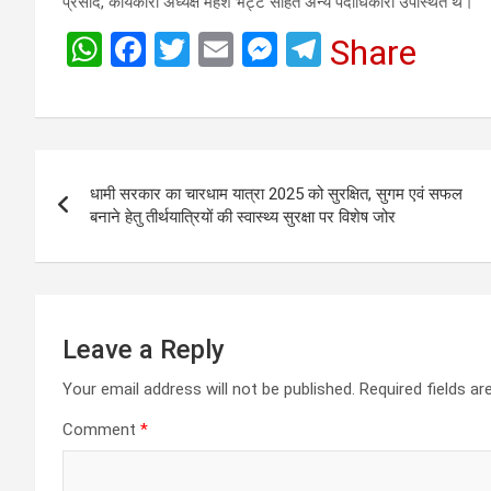
प्रसाद, कार्यकारी अध्यक्ष महेश भट्ट सहित अन्य पदाधिकारी उपस्थित थे।
W
F
T
E
M
T
Share
h
a
wi
m
es
el
at
ce
tt
ail
se
e
s
b
er
n
gr
Post
A
o
g
a
धामी सरकार का चारधाम यात्रा 2025 को सुरक्षित, सुगम एवं सफल
navigation
p
o
er
m
बनाने हेतु तीर्थयात्रियों की स्वास्थ्य सुरक्षा पर विशेष जोर
p
k
Leave a Reply
Your email address will not be published.
Required fields a
Comment
*