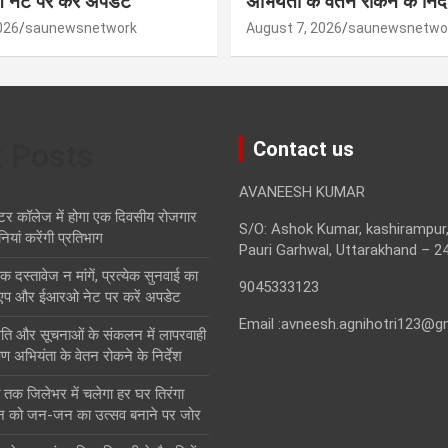
ेट पर करें अपडेट
अभियंता के वेतन रोकने के निर्द
026
saunewsnetwork
August 7, 2026
saunewsnetwo
t Posts
Contact us
AVANEESH KUMAR
टर कॉलेज में होगा एक दिवसीय रोजगार
S/O: Ashok Kumar, kashirampur,
नियां करेंगी प्रतिभाग
Pauri Garhwal, Uttarakhand – 2
स्तावेज न मांगें, प्रत्येक सुनवाई का
9045333123
एप और ईआरओ नेट पर करें अपडेट
Email :avneesh.agnihotri123@g
थिति और सूचनाओं के संकलन में लापरवाही
ण अभियंता के वेतन रोकने के निर्देश
तक जिलेभर में चलेगा हर घर तिरंगा
न को जन-जन का उत्सव बनाने पर जोर