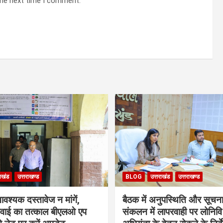
the next time I comment.
राखंड
उत्तराखण्ड
BLOG
उत्तराखंड
उत्तराखण्ड
श्यक दस्तावेज न मांगें,
बैठक में अनुपस्थिति और सूचन
ुनवाई का तत्काल बीएलओ एप
संकलन में लापरवाही पर लोनिवि