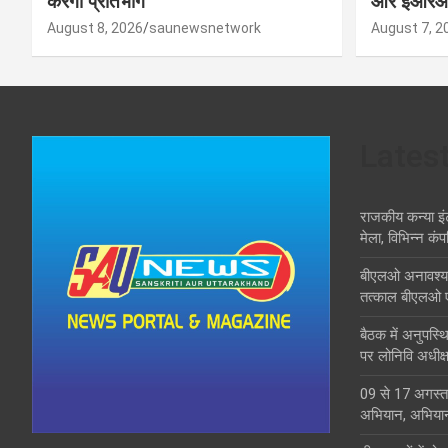
करेंगी प्रतिभाग
और ईआरओ न
August 8, 2026
saunewsnetwork
August 7, 2
Lates
राजकीय कन्या इं
मेला, विभिन्न कंप
बीएलओ अनावश्यक द
तत्काल बीएलओ 
बैठक में अनुपस्
पर लोनिवि अधीक्ष
09 से 17 अगस्त 
अभियान, अभिया