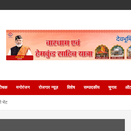
रोचक
मनोरंजन
रोजगार न्यूज़
विशेष
सम्पादकीय
चुनाव
ऑटो
 भेंट