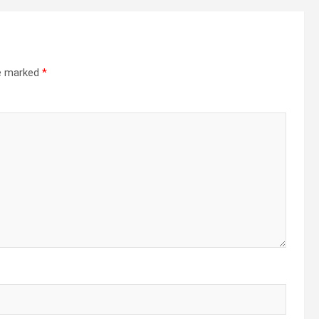
re marked
*