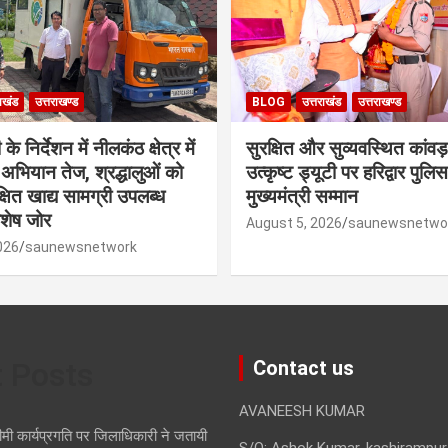
राखंड
उत्तराखण्ड
BLOG
उत्तराखंड
उत्तराखण्ड
े निर्देशन में नीलकंठ क्षेत्र में
सुरक्षित और सुव्यवस्थित कांवड़
षा अभियान तेज, श्रद्धालुओं को
उत्कृष्ट ड्यूटी पर हरिद्वार पुल
रक्षित खाद्य सामग्री उपलब्ध
मुख्यमंत्री सम्मान
िशेष जोर
August 5, 2026
saunewsnetwo
026
saunewsnetwork
t Posts
Contact us
AVANEESH KUMAR
ीमी कार्यप्रगति पर जिलाधिकारी ने जतायी
S/O: Ashok Kumar, kashirampur,