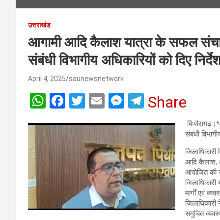
उत्तराखंड
आगामी आदि कैलाश यात्रा के सफल संचालन
संबंधी विभागीय अधिकारियों को दिए निर्दे
April 4, 2025
saunewsnetwork
W
F
T
E
M
T
Share
h
a
wi
m
es
el
पिथौरागढ़।*आ
at
ce
tt
ail
se
e
संबंधी विभागी
s
b
er
n
gr
जिलाधिकारी व
A
o
g
a
आदि कैलाश, ओम
आयोजित की जा
p
o
er
m
जिलाधिकारी यो
p
k
मार्गों एवं व्
जिलाधिकारी न
समुचित व्यवस्