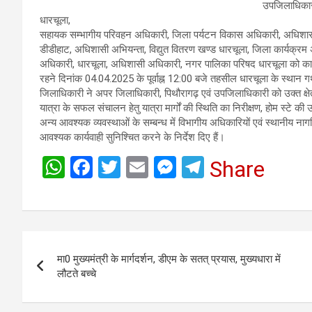
उपजिलाधिकारी
धारचूला,
सहायक सम्भागीय परिवहन अधिकारी, जिला पर्यटन विकास अधिकारी, अधिशासी
डीडीहाट, अधिशासी अभियन्ता, विद्युत वितरण खण्ड धारचूला, जिला कार्यक्र
अधिकारी, धारचूला, अधिशासी अधिकारी, नगर पालिका परिषद धारचूला को कार
रहने दिनांक 04.04.2025 के पूर्वाह्न 12:00 बजे तहसील धारचूला के स्थान गर्थ्
जिलाधिकारी ने अपर जिलाधिकारी, पिथौरागढ़ एवं उपजिलाधिकारी को उक्त क्ष
यात्रा के सफल संचालन हेतु यात्रा मार्गों की स्थिति का निरीक्षण, होम स्टे की उपल
अन्य आवश्यक व्यवस्थाओं के सम्बन्ध में विभागीय अधिकारियों एवं स्थानीय नागर
आवश्यक कार्यवाही सुनिश्चित करने के निर्देश दिए हैं।
W
F
T
E
M
T
Share
h
a
wi
m
es
el
at
ce
tt
ail
se
e
s
b
er
n
gr
Post
A
o
g
a
मा0 मुख्यमंत्री के मार्गदर्शन, डीएम के सतत् प्रयास, मुख्यधारा में
navigation
p
o
er
m
लौटते बच्चे
p
k