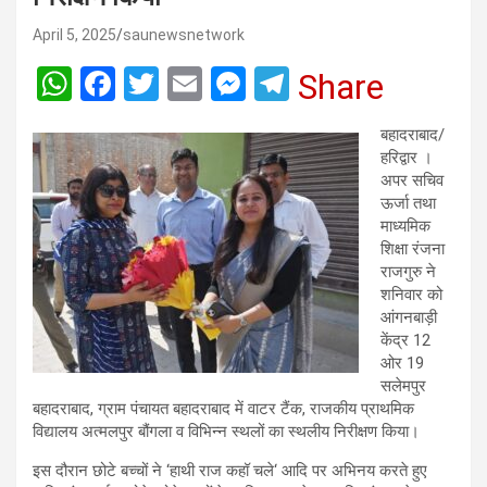
April 5, 2025
saunewsnetwork
W
F
T
E
M
T
Share
h
a
wi
m
es
el
बहादराबाद/
at
ce
tt
ail
se
e
हरिद्वार ।
s
b
er
n
gr
अपर सचिव
ऊर्जा तथा
A
o
g
a
माध्यमिक
p
o
er
m
शिक्षा रंजना
राजगुरु ने
p
k
शनिवार को
आंगनबाड़ी
केंद्र 12
ओर 19
सलेमपुर
बहादराबाद, ग्राम पंचायत बहादराबाद में वाटर टैंक, राजकीय प्राथमिक
विद्यालय अत्मलपुर बौंगला व विभिन्न स्थलों का स्थलीय निरीक्षण किया।
इस दौरान छोटे बच्चों ने ‘हाथी राज कहॉ चले‘ आदि पर अभिनय करते हुए