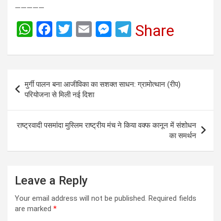
—————
W
F
T
E
M
T
Share
h
a
wi
m
es
el
at
ce
tt
ail
se
e
s
b
er
n
gr
Post
मुर्गी पालन बना आजीविका का सशक्त साधन: ग्रामोत्थान (रीप)
A
o
g
a
navigation
परियोजना से मिली नई दिशा
p
o
er
m
p
k
राष्ट्रवादी पसमांदा मुस्लिम राष्ट्रीय मंच ने किया वक्फ कानून में संशोधन
का समर्थन
Leave a Reply
Your email address will not be published.
Required fields
are marked
*